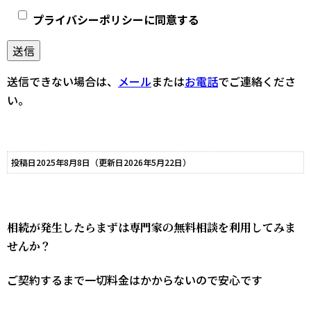
範囲内での利用に限定致します。
プライバシーポリシーに同意する
個人情報をご提供頂く際に、明示した目的の範囲を超え
てお客様の個人情報を利用する必要が生じた場合には、
事前にお客様にその目的を連絡し、承諾を得た上でのみ
送信できない場合は、
メール
または
お電話
でご連絡くださ
利用します。
い。
新たな目的に同意して頂けない場合は、お客様ご自身の
判断により、それを拒否していただくことができます。
投稿日2025年8月8日
当社は当ウェブサイトを訪問されたお客さまのプライバ
（更新日2026年5月22日）
シーを守るために合理的な範囲で必要な措置をとりま
す。
相続が発生したらまずは専門家の無料相談を利用してみま
当社はプライバシーポリシーに関する方針を改定するこ
せんか？
とがございます。
ご契約するまで一切料金はかからないので安心です
その場合すべての改定はこのウェブサイトで通知いたし
ます。
0